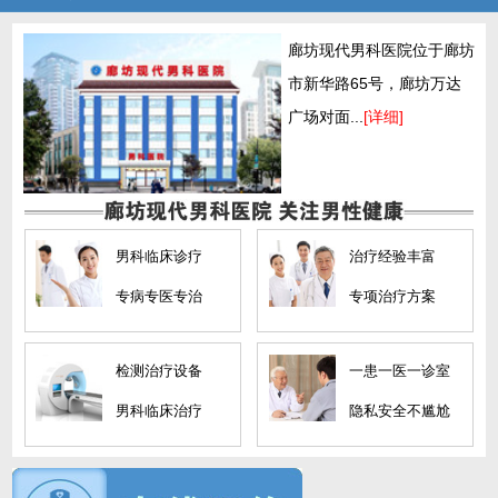
廊坊现代男科医院位于廊坊
市新华路65号，廊坊万达
广场对面...
[详细]
男科临床诊疗
治疗经验丰富
专病专医专治
专项治疗方案
检测治疗设备
一患一医一诊室
男科临床治疗
隐私安全不尴尬