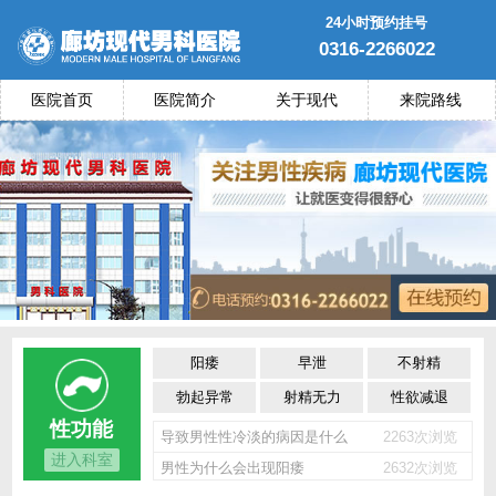
24小时预约挂号
0316-2266022
医院首页
医院简介
关于现代
来院路线
阳痿
早泄
不射精
勃起异常
射精无力
性欲减退
性功能
导致男性性冷淡的病因是什么
2263次浏览
进入科室
男性为什么会出现阳痿
2632次浏览