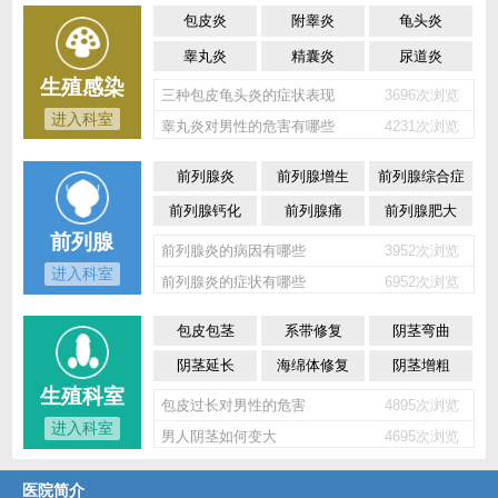
包皮炎
附睾炎
龟头炎
睾丸炎
精囊炎
尿道炎
生殖感染
三种包皮龟头炎的症状表现
3696次浏览
进入科室
睾丸炎对男性的危害有哪些
4231次浏览
前列腺炎
前列腺增生
前列腺综合症
前列腺钙化
前列腺痛
前列腺肥大
前列腺
前列腺炎的病因有哪些
3952次浏览
进入科室
前列腺炎的症状有哪些
6952次浏览
包皮包茎
系带修复
阴茎弯曲
阴茎延长
海绵体修复
阴茎增粗
生殖科室
包皮过长对男性的危害
4895次浏览
进入科室
男人阴茎如何变大
4695次浏览
医院简介