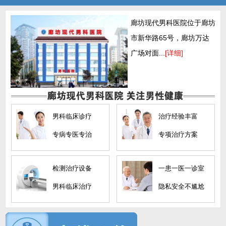
廊坊现代男科医院位于廊坊
市新华路65号，廊坊万达
广场对面...
[详细]
男科临床诊疗
治疗经验丰富
专病专医专治
专项治疗方案
检测治疗设备
一患一医一诊室
男科临床治疗
隐私安全不尴尬