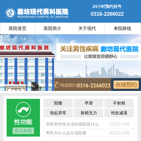
24小时预约挂号
0316-2266022
医院首页
医院简介
关于现代
来院路线
阳痿
早泄
不射精
勃起异常
射精无力
性欲减退
性功能
导致男性性冷淡的病因是什么
2263次浏览
进入科室
男性为什么会出现阳痿
2632次浏览