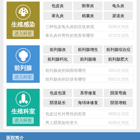
包皮炎
附睾炎
龟头炎
睾丸炎
精囊炎
尿道炎
生殖感染
三种包皮龟头炎的症状表现
3696次浏览
进入科室
睾丸炎对男性的危害有哪些
4231次浏览
前列腺炎
前列腺增生
前列腺综合症
前列腺钙化
前列腺痛
前列腺肥大
前列腺
前列腺炎的病因有哪些
3952次浏览
进入科室
前列腺炎的症状有哪些
6952次浏览
包皮包茎
系带修复
阴茎弯曲
阴茎延长
海绵体修复
阴茎增粗
生殖科室
包皮过长对男性的危害
4895次浏览
进入科室
男人阴茎如何变大
4695次浏览
医院简介