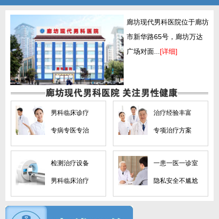
廊坊现代男科医院位于廊坊
市新华路65号，廊坊万达
广场对面...
[详细]
男科临床诊疗
治疗经验丰富
专病专医专治
专项治疗方案
检测治疗设备
一患一医一诊室
男科临床治疗
隐私安全不尴尬