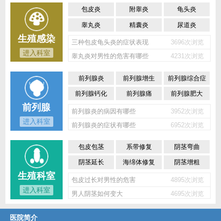
包皮炎
附睾炎
龟头炎
睾丸炎
精囊炎
尿道炎
生殖感染
三种包皮龟头炎的症状表现
3696次浏览
进入科室
睾丸炎对男性的危害有哪些
4231次浏览
前列腺炎
前列腺增生
前列腺综合症
前列腺钙化
前列腺痛
前列腺肥大
前列腺
前列腺炎的病因有哪些
3952次浏览
进入科室
前列腺炎的症状有哪些
6952次浏览
包皮包茎
系带修复
阴茎弯曲
阴茎延长
海绵体修复
阴茎增粗
生殖科室
包皮过长对男性的危害
4895次浏览
进入科室
男人阴茎如何变大
4695次浏览
医院简介