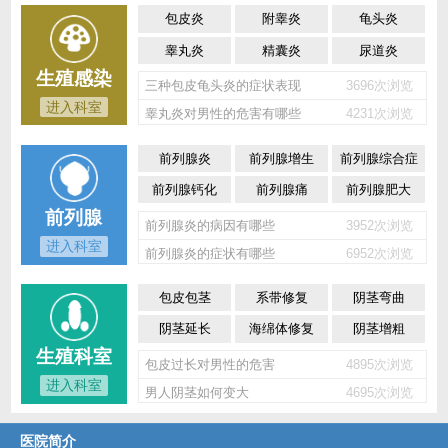
包皮炎
附睾炎
龟头炎
睾丸炎
精囊炎
尿道炎
生殖感染
三种包皮龟头炎的症状表现
3696次浏览
进入科室
睾丸炎对男性的危害有哪些
4231次浏览
前列腺炎
前列腺增生
前列腺综合症
前列腺钙化
前列腺痛
前列腺肥大
前列腺
前列腺炎的病因有哪些
3952次浏览
进入科室
前列腺炎的症状有哪些
6952次浏览
包皮包茎
系带修复
阴茎弯曲
阴茎延长
海绵体修复
阴茎增粗
生殖科室
包皮过长对男性的危害
4895次浏览
进入科室
男人阴茎如何变大
4695次浏览
医院简介