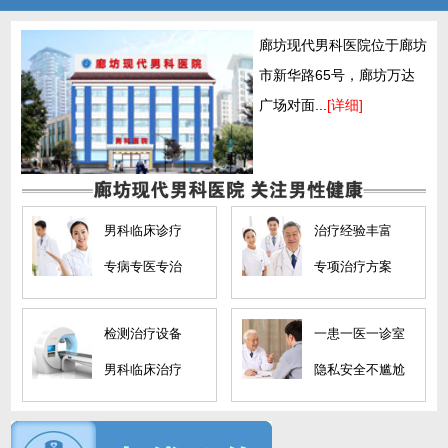
廊坊现代男科医院位于廊坊
市新华路65号，廊坊万达
广场对面...
[详细]
男科临床诊疗
治疗经验丰富
专病专医专治
专项治疗方案
检测治疗设备
一患一医一诊室
男科临床治疗
隐私安全不尴尬