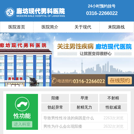
24小时预约挂号
0316-2266022
医院首页
医院简介
关于现代
来院路线
阳痿
早泄
不射精
勃起异常
射精无力
性欲减退
性功能
导致男性性冷淡的病因是什么
2263次浏览
进入科室
男性为什么会出现阳痿
2632次浏览