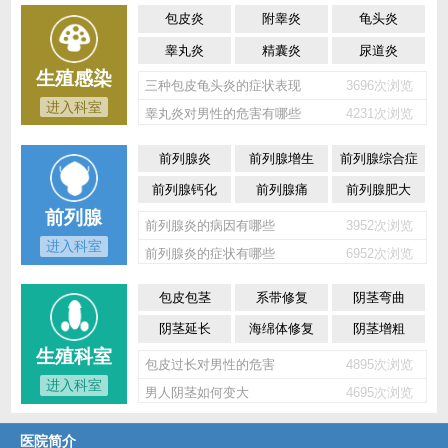
包皮炎
附睾炎
龟头炎
睾丸炎
精囊炎
尿道炎
生殖感染
三种包皮龟头炎的症状表现
3696次浏览
进入科室
睾丸炎对男性的危害有哪些
4231次浏览
前列腺炎
前列腺增生
前列腺综合症
前列腺钙化
前列腺痛
前列腺肥大
前列腺
前列腺炎的病因有哪些
3952次浏览
进入科室
前列腺炎的症状有哪些
6952次浏览
包皮包茎
系带修复
阴茎弯曲
阴茎延长
海绵体修复
阴茎增粗
生殖科室
包皮过长对男性的危害
4895次浏览
进入科室
男人阴茎如何变大
4695次浏览
医院简介