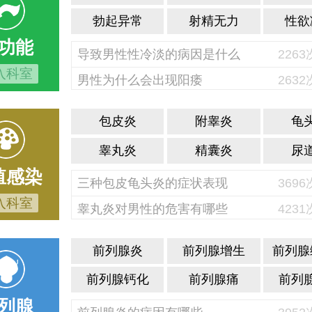
勃起异常
射精无力
性欲
功能
导致男性性冷淡的病因是什么
226
入科室
男性为什么会出现阳痿
263
包皮炎
附睾炎
龟
睾丸炎
精囊炎
尿
殖感染
三种包皮龟头炎的症状表现
369
入科室
睾丸炎对男性的危害有哪些
423
前列腺炎
前列腺增生
前列腺
前列腺钙化
前列腺痛
前列
列腺