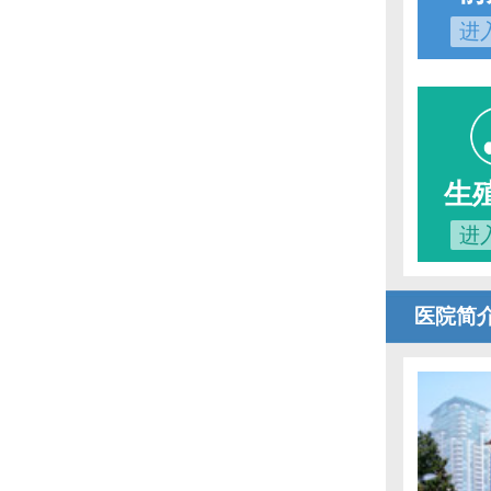
进
生
进
医院简