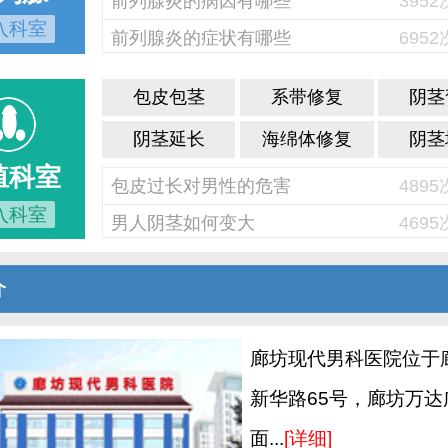
前列腺炎的病因有哪些
395
入科室
前列腺炎的症状有哪些
695
包皮包茎
系带修复
阴茎
阴茎延长
海绵体修复
阴茎
殖科室
包皮过长对男性的危害
489
入科室
男人阴茎如何变大
469
介
廊坊现代男科医院位于
新华路65号，廊坊万达
面...
[详细]