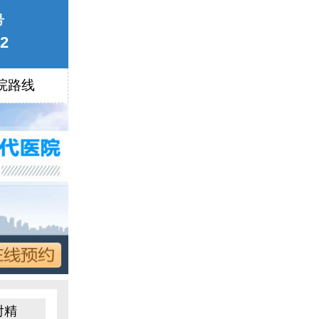
号
22
院路线
射精