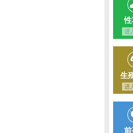
性
进
生
进
前