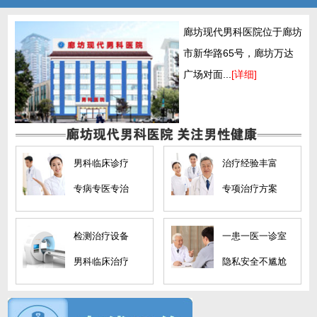
廊坊现代男科医院位于廊坊
市新华路65号，廊坊万达
广场对面...
[详细]
男科临床诊疗
治疗经验丰富
专病专医专治
专项治疗方案
检测治疗设备
一患一医一诊室
男科临床治疗
隐私安全不尴尬