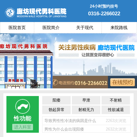
24小时预约挂号
0316-2266022
医院首页
医院简介
关于现代
来院路线
阳痿
早泄
不射精
勃起异常
射精无力
性欲减退
性功能
导致男性性冷淡的病因是什么
2263次浏览
进入科室
男性为什么会出现阳痿
2632次浏览