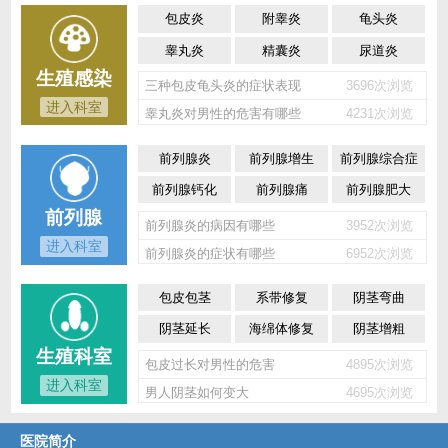
包皮炎
附睾炎
龟头炎
睾丸炎
精囊炎
尿道炎
生殖感染
三种包皮龟头炎的症状表现
3696次浏览
进入科室
睾丸炎对男性的危害有哪些
4231次浏览
前列腺炎
前列腺增生
前列腺综合症
前列腺钙化
前列腺痛
前列腺肥大
前列腺
前列腺炎的病因有哪些
3952次浏览
进入科室
前列腺炎的症状有哪些
6952次浏览
包皮包茎
系带修复
阴茎弯曲
阴茎延长
海绵体修复
阴茎增粗
生殖科室
包皮过长对男性的危害
4895次浏览
进入科室
男人阴茎如何变大
4695次浏览
医院简介