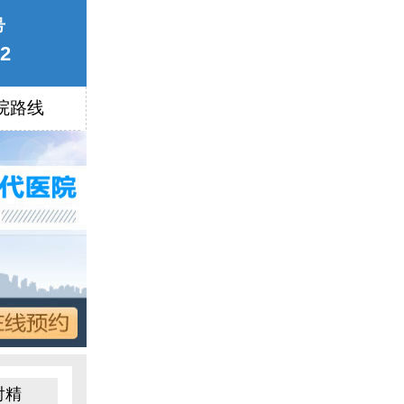
号
22
院路线
射精