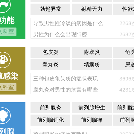
勃起异常
射精无力
性欲
功能
导致男性性冷淡的病因是什么
226
入科室
男性为什么会出现阳痿
263
包皮炎
附睾炎
龟
睾丸炎
精囊炎
尿
殖感染
三种包皮龟头炎的症状表现
369
入科室
睾丸炎对男性的危害有哪些
423
前列腺炎
前列腺增生
前列腺
前列腺钙化
前列腺痛
前列
列腺