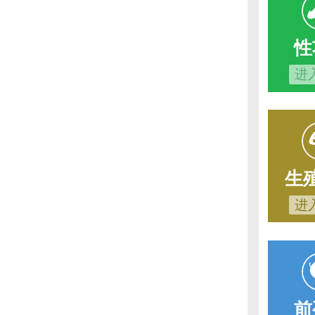
性
进
生
进
前