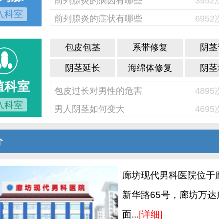
前列腺炎的病因有哪些
395
入科室
前列腺炎的症状有哪些
695
包皮包茎
系带修复
阴茎
阴茎延长
海绵体修复
阴茎
殖科室
包皮过长对男性的危害
489
入科室
男人阴茎如何变大
469
介
廊坊现代男科医院位于
新华路65号，廊坊万达
面...
[详细]