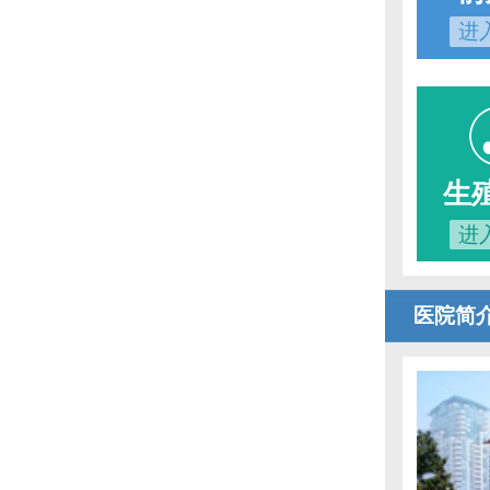
进
生
进
医院简