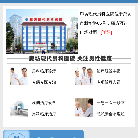
廊坊现代男科医院位于廊坊
市新华路65号，廊坊万达
广场对面...
[详细]
男科临床诊疗
治疗经验丰富
专病专医专治
专项治疗方案
检测治疗设备
一患一医一诊室
男科临床治疗
隐私安全不尴尬