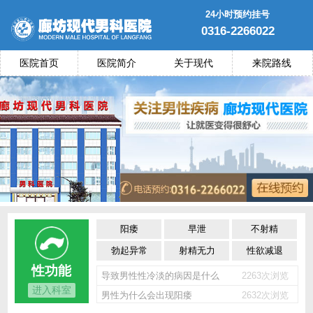
24小时预约挂号
0316-2266022
医院首页
医院简介
关于现代
来院路线
阳痿
早泄
不射精
勃起异常
射精无力
性欲减退
性功能
导致男性性冷淡的病因是什么
2263次浏览
进入科室
男性为什么会出现阳痿
2632次浏览