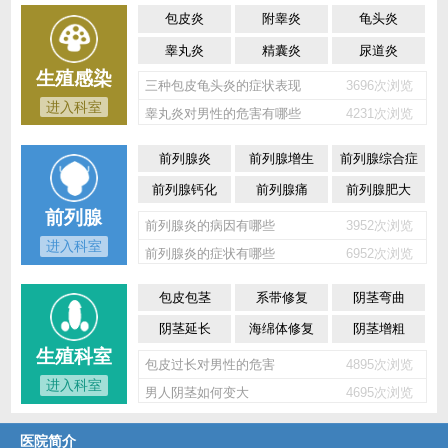
包皮炎
附睾炎
龟头炎
睾丸炎
精囊炎
尿道炎
生殖感染
三种包皮龟头炎的症状表现
3696次浏览
进入科室
睾丸炎对男性的危害有哪些
4231次浏览
前列腺炎
前列腺增生
前列腺综合症
前列腺钙化
前列腺痛
前列腺肥大
前列腺
前列腺炎的病因有哪些
3952次浏览
进入科室
前列腺炎的症状有哪些
6952次浏览
包皮包茎
系带修复
阴茎弯曲
阴茎延长
海绵体修复
阴茎增粗
生殖科室
包皮过长对男性的危害
4895次浏览
进入科室
男人阴茎如何变大
4695次浏览
医院简介