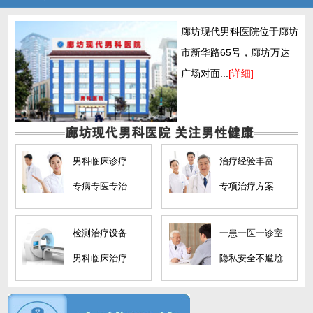
廊坊现代男科医院位于廊坊
市新华路65号，廊坊万达
广场对面...
[详细]
男科临床诊疗
治疗经验丰富
专病专医专治
专项治疗方案
检测治疗设备
一患一医一诊室
男科临床治疗
隐私安全不尴尬