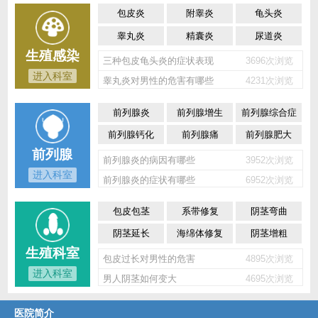
包皮炎
附睾炎
龟头炎
睾丸炎
精囊炎
尿道炎
生殖感染
三种包皮龟头炎的症状表现
3696次浏览
进入科室
睾丸炎对男性的危害有哪些
4231次浏览
前列腺炎
前列腺增生
前列腺综合症
前列腺钙化
前列腺痛
前列腺肥大
前列腺
前列腺炎的病因有哪些
3952次浏览
进入科室
前列腺炎的症状有哪些
6952次浏览
包皮包茎
系带修复
阴茎弯曲
阴茎延长
海绵体修复
阴茎增粗
生殖科室
包皮过长对男性的危害
4895次浏览
进入科室
男人阴茎如何变大
4695次浏览
医院简介