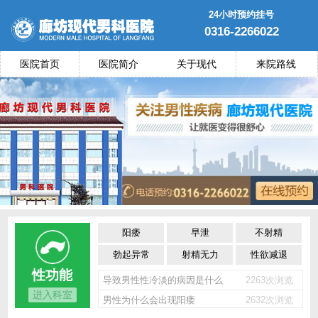
24小时预约挂号
0316-2266022
医院首页
医院简介
关于现代
来院路线
阳痿
早泄
不射精
勃起异常
射精无力
性欲减退
性功能
导致男性性冷淡的病因是什么
2263次浏览
进入科室
男性为什么会出现阳痿
2632次浏览