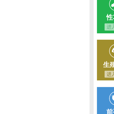
性
进
生
进
前