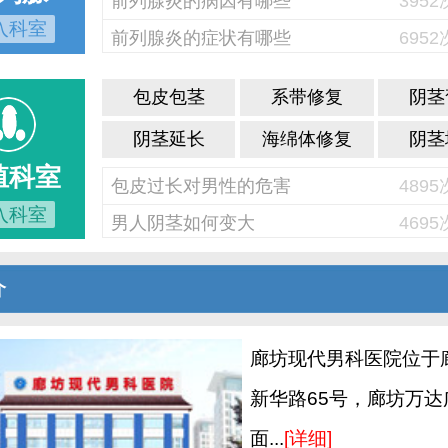
前列腺炎的病因有哪些
395
入科室
前列腺炎的症状有哪些
695
包皮包茎
系带修复
阴茎
阴茎延长
海绵体修复
阴茎
殖科室
包皮过长对男性的危害
489
入科室
男人阴茎如何变大
469
介
廊坊现代男科医院位于
新华路65号，廊坊万达
面...
[详细]