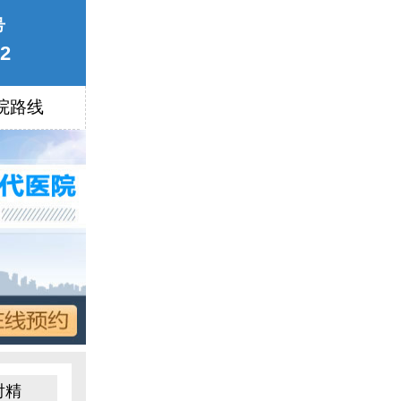
号
22
院路线
射精