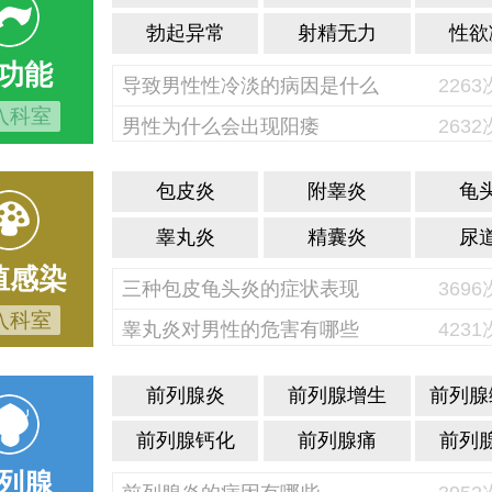
勃起异常
射精无力
性欲
功能
导致男性性冷淡的病因是什么
226
入科室
男性为什么会出现阳痿
263
包皮炎
附睾炎
龟
睾丸炎
精囊炎
尿
殖感染
三种包皮龟头炎的症状表现
369
入科室
睾丸炎对男性的危害有哪些
423
前列腺炎
前列腺增生
前列腺
前列腺钙化
前列腺痛
前列
列腺