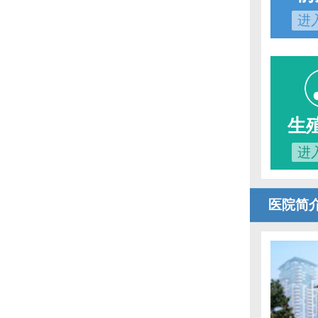
进
生
进
医院简