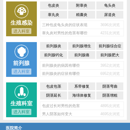
包皮炎
附睾炎
龟头炎
睾丸炎
精囊炎
尿道炎
生殖感染
三种包皮龟头炎的症状表现
3696次浏览
进入科室
睾丸炎对男性的危害有哪些
4231次浏览
前列腺炎
前列腺增生
前列腺综合症
前列腺钙化
前列腺痛
前列腺肥大
前列腺
前列腺炎的病因有哪些
3952次浏览
进入科室
前列腺炎的症状有哪些
6952次浏览
包皮包茎
系带修复
阴茎弯曲
阴茎延长
海绵体修复
阴茎增粗
生殖科室
包皮过长对男性的危害
4895次浏览
进入科室
男人阴茎如何变大
4695次浏览
医院简介