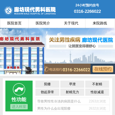
24小时预约挂号
0316-2266022
医院首页
医院简介
关于现代
来院路线
阳痿
早泄
不射精
勃起异常
射精无力
性欲减退
性功能
导致男性性冷淡的病因是什么
2263次浏览
进入科室
男性为什么会出现阳痿
2632次浏览