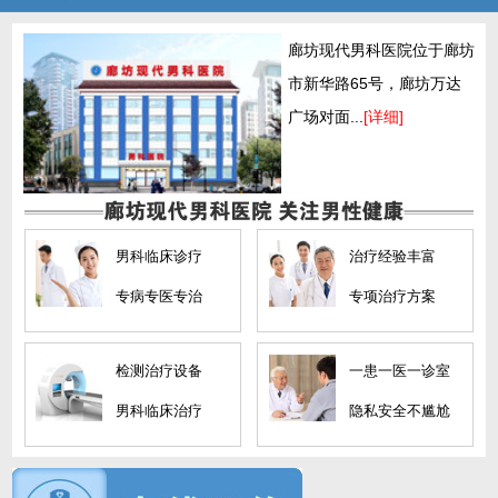
廊坊现代男科医院位于廊坊
市新华路65号，廊坊万达
广场对面...
[详细]
男科临床诊疗
治疗经验丰富
专病专医专治
专项治疗方案
检测治疗设备
一患一医一诊室
男科临床治疗
隐私安全不尴尬