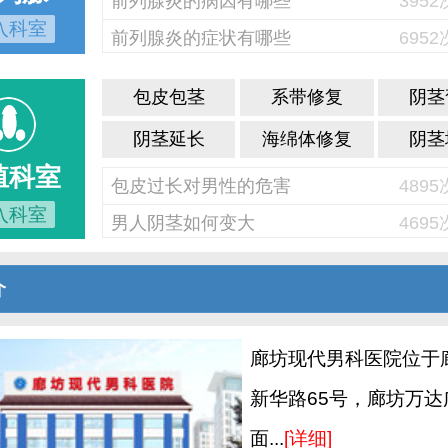
前列腺炎的病因有哪些
395
入科室
前列腺炎的症状有哪些
695
包皮包茎
系带修复
阴茎
阴茎延长
海绵体修复
阴茎
殖科室
包皮过长对男性的危害
489
入科室
男人阴茎如何变大
469
介
廊坊现代男科医院位于
新华路65号，廊坊万达
面...
[详细]