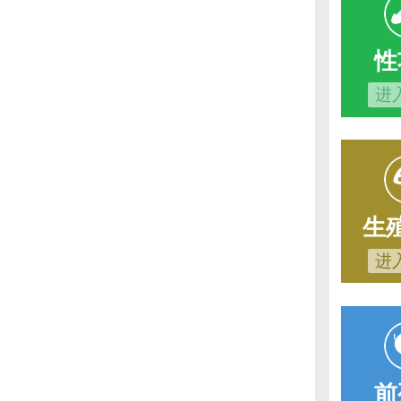
性
进
生
进
前