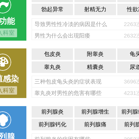
勃起异常
射精无力
性欲
功能
导致男性性冷淡的病因是什么
226
入科室
男性为什么会出现阳痿
263
包皮炎
附睾炎
龟
睾丸炎
精囊炎
尿
殖感染
三种包皮龟头炎的症状表现
369
入科室
睾丸炎对男性的危害有哪些
423
前列腺炎
前列腺增生
前列腺
前列腺钙化
前列腺痛
前列
列腺