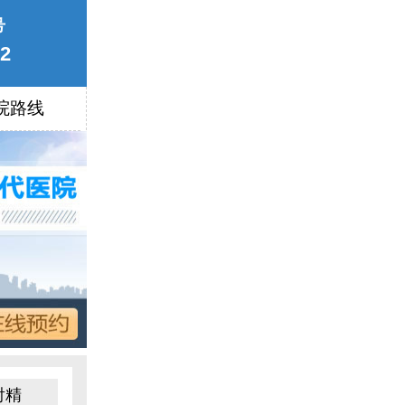
号
22
院路线
射精