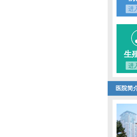
进
生
进
医院简