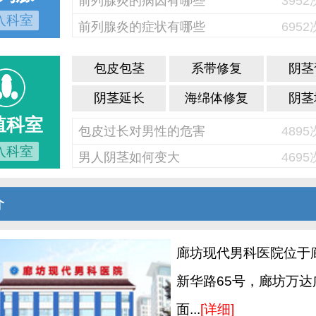
前列腺炎的病因有哪些
395
入科室
前列腺炎的症状有哪些
695
包皮包茎
系带修复
阴茎
阴茎延长
海绵体修复
阴茎
殖科室
包皮过长对男性的危害
489
入科室
男人阴茎如何变大
469
介
廊坊现代男科医院位于
新华路65号，廊坊万达
面...
[详细]