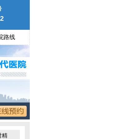
号
22
院路线
射精