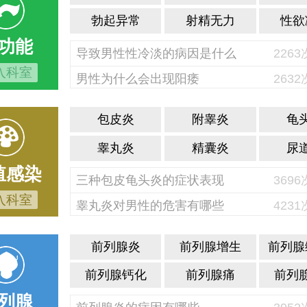
勃起异常
射精无力
性欲
功能
导致男性性冷淡的病因是什么
226
入科室
男性为什么会出现阳痿
263
包皮炎
附睾炎
龟
睾丸炎
精囊炎
尿
殖感染
三种包皮龟头炎的症状表现
369
入科室
睾丸炎对男性的危害有哪些
423
前列腺炎
前列腺增生
前列腺
前列腺钙化
前列腺痛
前列
列腺