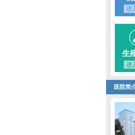
进
生
进
医院简