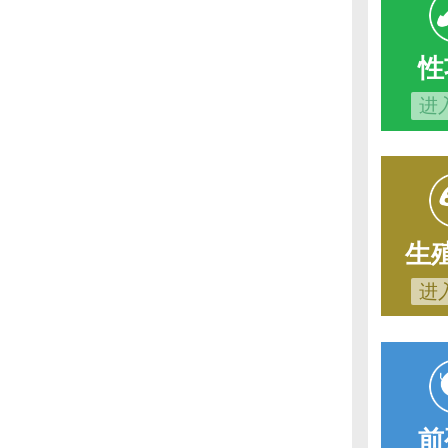
性
进
生
进
前