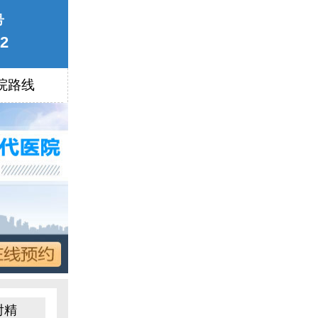
号
22
院路线
射精