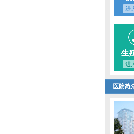
进
生
进
医院简