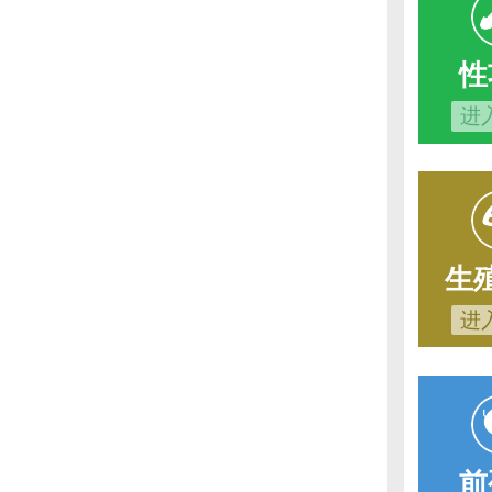
性
进
生
进
前