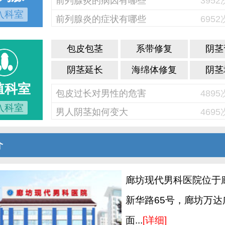
前列腺炎的病因有哪些
395
入科室
前列腺炎的症状有哪些
695
包皮包茎
系带修复
阴茎
阴茎延长
海绵体修复
阴茎
殖科室
包皮过长对男性的危害
489
入科室
男人阴茎如何变大
469
介
廊坊现代男科医院位于
新华路65号，廊坊万达
面...
[详细]