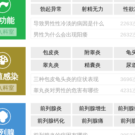
勃起异常
射精无力
性欲
功能
导致男性性冷淡的病因是什么
226
入科室
男性为什么会出现阳痿
263
包皮炎
附睾炎
龟
睾丸炎
精囊炎
尿
殖感染
三种包皮龟头炎的症状表现
369
入科室
睾丸炎对男性的危害有哪些
423
前列腺炎
前列腺增生
前列腺
前列腺钙化
前列腺痛
前列
列腺