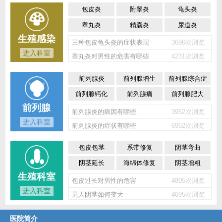
包皮炎
附睾炎
龟头炎
睾丸炎
精囊炎
尿道炎
生殖感染
三种包皮龟头炎的症状表现
3696次浏览
进入科室
睾丸炎对男性的危害有哪些
4231次浏览
前列腺炎
前列腺增生
前列腺综合症
前列腺钙化
前列腺痛
前列腺肥大
前列腺
前列腺炎的病因有哪些
3952次浏览
进入科室
前列腺炎的症状有哪些
6952次浏览
包皮包茎
系带修复
阴茎弯曲
阴茎延长
海绵体修复
阴茎增粗
生殖科室
包皮过长对男性的危害
4895次浏览
进入科室
男人阴茎如何变大
4695次浏览
医院简介