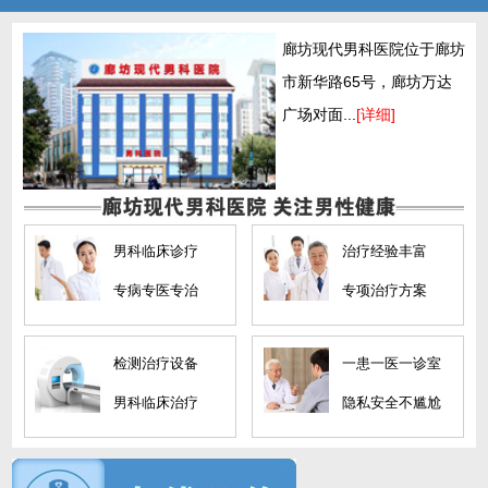
廊坊现代男科医院位于廊坊
市新华路65号，廊坊万达
广场对面...
[详细]
男科临床诊疗
治疗经验丰富
专病专医专治
专项治疗方案
检测治疗设备
一患一医一诊室
男科临床治疗
隐私安全不尴尬