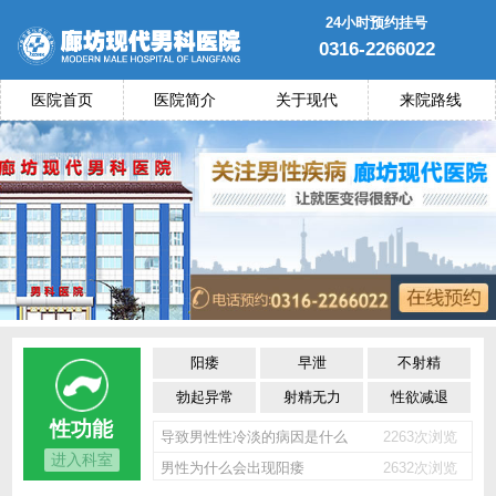
24小时预约挂号
0316-2266022
医院首页
医院简介
关于现代
来院路线
阳痿
早泄
不射精
勃起异常
射精无力
性欲减退
性功能
导致男性性冷淡的病因是什么
2263次浏览
进入科室
男性为什么会出现阳痿
2632次浏览